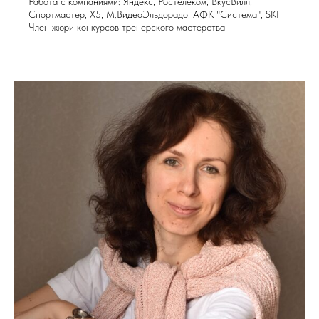
Работа с компаниями: Яндекс, Ростелеком, ВкусВилл,
Спортмастер, X5, М.ВидеоЭльдорадо, АФК "Система", SKF
Член жюри конкурсов тренерского мастерства