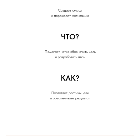
Создает смысл
и порождает мотивацию
ЧТО?
Помогает четко обозначить цель
и разработать план
КАК?
Позволяет достичь цели
и обеспечивает результат