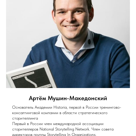
Артём Мушин-Македонский
Основатель Академии Historia, первой в России тренингово-
консалтинговой компании в области стратегического
сторителлинга
Первый в России член международной ассоциации
сторителлеров National Storytelling Network. Член совета
директоров группы Storytelling In Organizations.