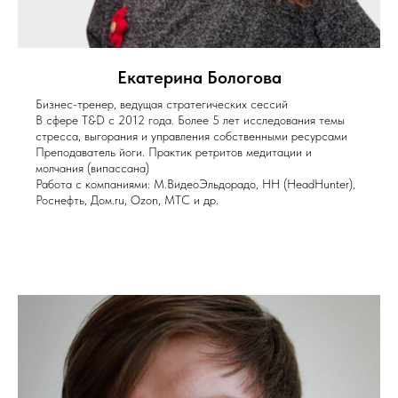
Екатерина Бологова
Бизнес-тренер, ведущая стратегических сессий
В сфере T&D с 2012 года. Более 5 лет исследования темы
стресса, выгорания и управления собственными ресурсами
Преподаватель йоги. Практик ретритов медитации и
молчания (випассана)
Работа с компаниями: М.ВидеоЭльдорадо, HH (HeadHunter),
Роснефть, Дом.ru, Ozon, МТС и др.